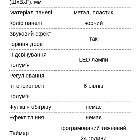
(ШхВхГ), мм
Матеріал панелі
метал, пластик
Колір панелі
чорний
Звуковий ефект
так
горіння дров
Підсвічування
LED лампи
полум'я
Регулювання
інтенсивності
6 рівнів
полум'я
Функція обігріву
немає
Ефект тління
немає
програмований тижневий,
Таймер
24 години