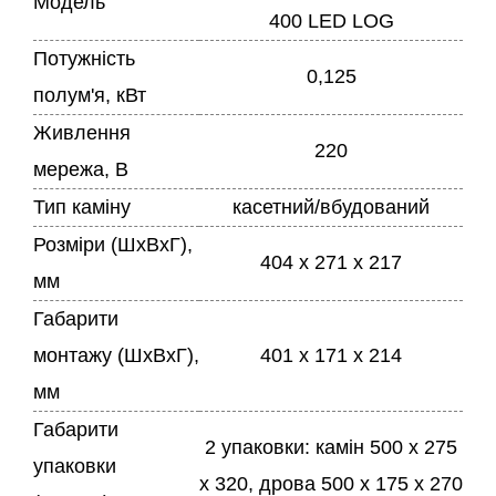
Модель
400 LED LOG
Потужність
0,125
полум'я, кВт
Живлення
220
мережа, В
Тип каміну
касетний/вбудований
Розміри (ШхВхГ),
404 x 271 x 217
мм
Габарити
монтажу (ШхВхГ),
401 x 171 x 214
мм
Габарити
2 упаковки: камін 500 x 275
упаковки
x 320, дрова 500 x 175 x 270