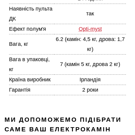
Наявність пульта
так
ДК
Ефект полум'я
Opti-myst
6.2 (камін: 4,5 кг, дрова: 1,7
Вага, кг
кг)
Вага в упаковці,
7 (камін 5 кг, дрова 2 кг)
кг
Країна виробник
Ірландія
Гарантія
2 роки
МИ ДОПОМОЖЕМО ПІДІБРАТИ
САМЕ ВАШ ЕЛЕКТРОКАМІН