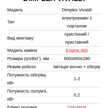
Модель
Dimplex Vivaldi
електрокамін з
Тип
порталом
пристінний /
Вид монтажу
приставний
Модель каміна
Engine 400
Розміри (ШхВхГ), мм
900х950х280
Режим роботи
імітація вогню + обігрів
Потужність обігріву,
1-2
кВт
Потужність полум'я,
0,2
кВт
Ефект полум'я
Opti-Myst