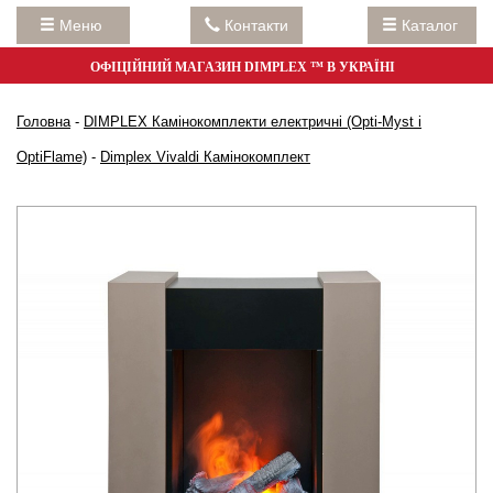
Меню
Контакти
Каталог
ОФІЦІЙНИЙ МАГАЗИН DIMPLEX ™ В УКРАЇНІ
Головна
-
DIMPLEX Камінокомплекти електричні (Opti-Myst і
OptiFlame)
-
Dimplex Vivaldi Камінокомплект