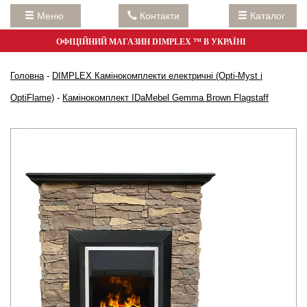
Меню
Контакти
Каталог
ОФІЦІЙНИЙ МАГАЗИН DIMPLEX ™ В УКРАЇНІ
Головна
-
DIMPLEX Камінокомплекти електричні (Opti-Myst і
OptiFlame)
-
Камінокомплект IDaMebel Gemma Brown Flagstaff