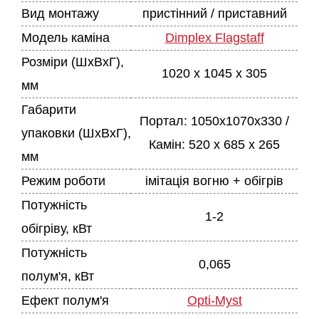
Вид монтажу
пристінний / приставний
Модель каміна
Dimplex Flagstaff
Розміри (ШхВхГ),
1020 x 1045 x 305
мм
Габарити
Портал: 1050x1070x330 /
упаковки (ШхВхГ),
Камін: 520 x 685 x 265
мм
Режим роботи
імітація вогню + обігрів
Потужність
1-2
обігріву, кВт
Потужність
0,065
полум'я, кВт
Ефект полум'я
Opti-Myst