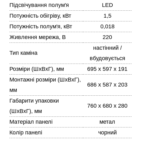
Підсвічування полум'я
LED
Потужність обігріву, кВт
1,5
Потужність полум'я, кВт
0,018
Живлення мережа, В
220
настінний /
Тип каміна
вбудовується
Розміри (ШхВхГ), мм
695 x 597 x 191
Монтажні розміри (ШхВхГ),
686 x 587 x 203
мм
Габарити упаковки
760 x 680 x 280
(ШхВхГ), мм
Матеріал панелі
метал
Колір панелі
чорний