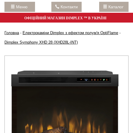
Меню
Контакти
Каталог
ОФІЦІЙНИЙ МАГАЗИН DIMPLEX ™ В УКРАЇНІ
Головна
-
Електрокаміни Dimplex з ефектом полум'я OptiFlame
-
Dimplex Symphony XHD 28 (XHD28L-INT)