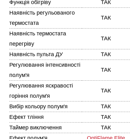
Функція обігріву
ТАК
Наявність регульованого
ТАК
термостата
Наявність термостата
ТАК
перегріву
Наявність пульта ДУ
ТАК
Регулювання інтенсивності
ТАК
полум'я
Регулювання яскравості
ТАК
горіння полум'я
Вибір кольору полум'я
ТАК
Ефект тління
ТАК
Таймер виключення
ТАК
Ефект полум'я
OptiFlame Elite