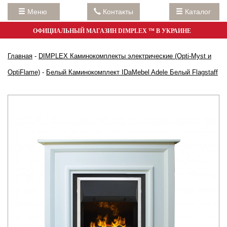
Меню
Контакты
Каталог
ОФИЦИАЛЬНЫЙ МАГАЗИН DIMPLEX ™ В УКРАИНЕ
Главная
-
DIMPLEX Каминокомплекты электрические (Opti-Myst и
OptiFlame)
-
Белый Каминокомплект IDaMebel Adele Белый Flagstaff