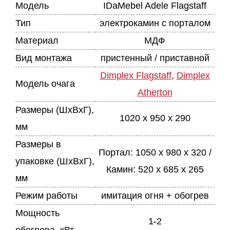
Модель
IDaMebel Adele Flagstaff
Тип
электрокамин с порталом
Материал
МДФ
Вид монтажа
пристенный / приставной
Dimplex Flagstaff
,
Dimplex
Модель очага
Atherton
Размеры (ШхВхГ),
1020 x 950 x 290
мм
Размеры в
Портал: 1050 x 980 x 320 /
упаковке (ШхВхГ),
Камин: 520 x 685 x 265
мм
Режим работы
имитация огня + обогрев
Мощность
1-2