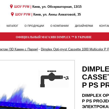
ШОУ РУМ |
Киев, ул. Обсерваторная, 13/15
ШОУ РУМ |
Киев, ул. Анны Ахматовой, 35
Я
КАТАЛОГ
О ПРОДУКЦИИ
О КОМПАНИИ
ДИЗАЙНЕРАМ
КОНТА
ОФИЦИАЛЬНЫЙ МАГАЗИН DIMPLEX ™ В УКРАИНЕ
ктом (3D Камин с Паром)
-
Dimplex Opti-myst Cassette 1000 Multicolor P 
DIMPLE
CASSET
P PS P
DIMPLEX OP
P PS PROJE
ЭЛЕКТРОКА