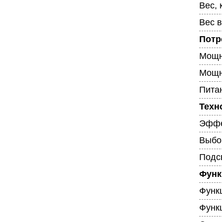
Вес, 
Вес в
Потр
Мощн
Мощн
Питан
Техн
Эффе
Выбо
Подс
Функ
Функ
Функ