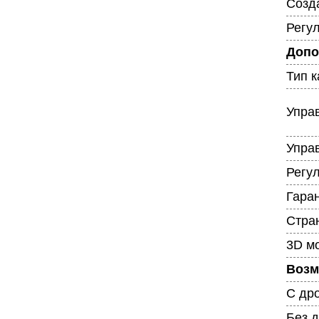
Созд
Регу
Допо
Тип 
Упра
Упра
Регу
Гара
Стра
3D мо
Возм
С др
Без 