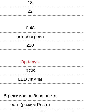
18
22
0,48
нет обогрева
220
Opti-myst
RGB
LED лампы
5 режимов выбора цвета
есть (режим Prism)