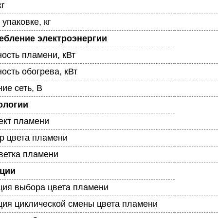
кг
 упаковке, кг
ебление электроэнергии
ость пламени, кВт
ость обогрева, кВт
ие сеть, В
ологии
кт пламени
р цвета пламени
ветка пламени
ции
ция выбора цвета пламени
ция циклической смены цвета пламени