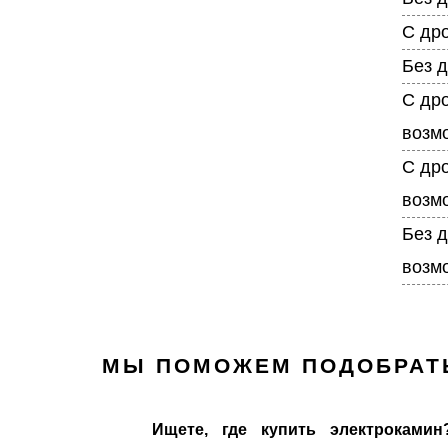
С др
Без 
С др
возм
С др
возм
Без д
возм
МЫ ПОМОЖЕМ ПОДОБРАТ
Ищете, где купить электрокамин