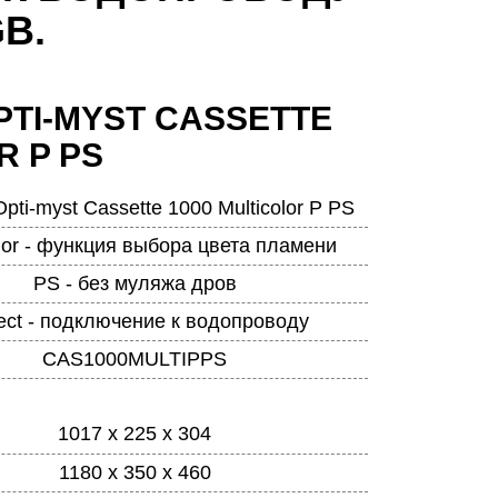
B.
PTI-MYST CASSETTE
R P PS
pti-myst Cassette 1000 Multicolor P PS
olor - функция выбора цвета пламени
PS - без муляжа дров
ect - подключение к водопроводу
CAS1000MULTIPPS
1017 х 225 х 304
1180 x 350 x 460