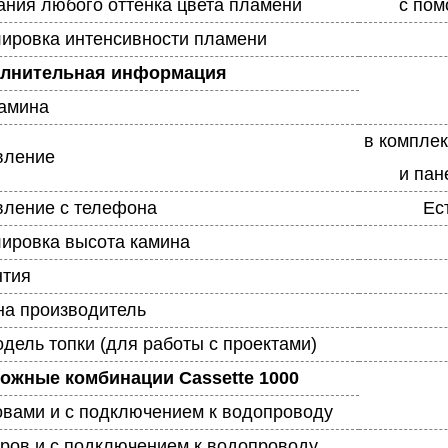
ания любого оттенка цвета пламени
с пом
лировка интенсивности пламени
лнительная информация
камина
в комплек
вление
и пан
вление с телефона
Ес
лировка высота камина
нтия
на производитель
дель топки (для работы с проектами)
ожные комбинации Cassette 1000
овами и с подключением к водопроводу
дров и с подключением к водопроводу