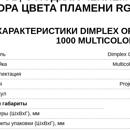
ОРА ЦВЕТА ПЛАМЕНИ RG
ХАРАКТЕРИСТИКИ DIMPLEX O
1000 MULTICOLO
ль
Dimplex O
йка
Multic
лектация
я
Proj
кул
и габариты
еры (ШхВхГ), мм
риты упаковки (ШхВхГ), мм