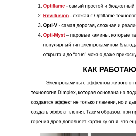
Optiflame
- самый простой и бюджетный 
Revillusion
- схожая с Optiflame технол
Opti-V
- самая дорогая, сложная и реали
Opti-Myst
– паровые камины, которые т
популярный тип электрокамином благодар
открыта и до “огня” можно даже прикосну
КАК РАБОТА
Электрокамины с эффектом живого огня
технология Dimplex, которая основана на по
создается эффект не только пламени, но и д
создать эффект тления. Таким образом, при п
горения дров дополняет картинку огня, что е