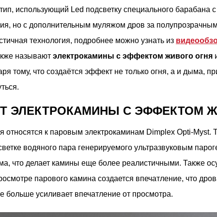
тип, использующий Led подсветку специального барабана с
огия, но с дополнительным муляжом дров за полупрозрачным
стичная технология, подробнее можно узнать из
видеообзо
акже называют
электрокамины с эффектом живого огня
и
я тому, что создаётся эффект не только огня, а и дыма, п
ться.
ЮТ ЭЛЕКТРОКАМИНЫ С ЭФФЕКТОМ Ж
 относятся к паровым электрокаминам Dimplex Opti-Myst. Т
дсветке водяного пара генерируемого ультразвуковым парог
ыма, что делает камины еще более реалистичными. Также о
росмотре парового камина создается впечатление, что дров
ще больше усиливает впечатление от просмотра.