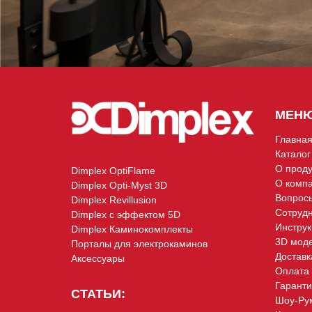
МЕНЮ
Главна
Каталог
О проду
Dimplex OptiFlame
О комп
Dimplex Opti-Myst 3D
Вопросы
Dimplex Revillusion
Сотрудн
Dimplex с эффектом 5D
Инструк
Dimplex Каминокомплекты
3D моде
Порталы для электрокаминов
Доставк
Аксессуары
Оплата 
Гаранти
СТАТЬИ:
Шоу-Рум