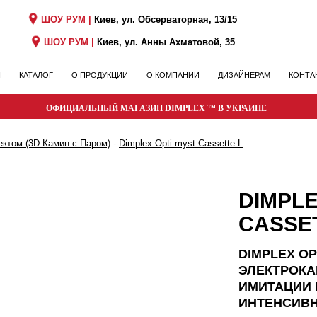
ШОУ РУМ |
Киев, ул. Обсерваторная, 13/15
ШОУ РУМ |
Киев, ул. Анны Ахматовой, 35
Я
КАТАЛОГ
О ПРОДУКЦИИ
О КОМПАНИИ
ДИЗАЙНЕРАМ
КОНТА
ОФИЦИАЛЬНЫЙ МАГАЗИН DIMPLEX ™ В УКРАИНЕ
ктом (3D Камин с Паром)
-
Dimplex Opti-myst Cassette L
DIMPLE
CASSE
DIMPLEX OP
ЭЛЕКТРОКА
ИМИТАЦИИ 
ИНТЕНСИВ