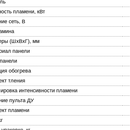
ль
ость пламени, кВт
ие сеть, В
камина
еры (ШхВхГ), мм
риал панели
 панели
ция обогрева
кт тления
лировка интенсивности пламени
чие пульта ДУ
кт пламени
кг
 упаковке, кг