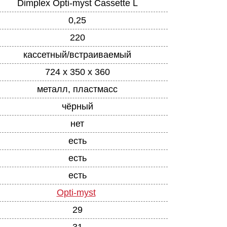
Dimplex Opti-myst Cassette L
0,25
220
кассетный/встраиваемый
724 x 350 x 360
металл, пластмасс
чёрный
нет
есть
есть
есть
Opti-myst
29
31