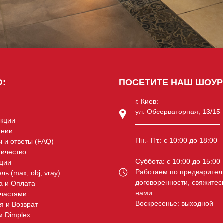
:
ПОСЕТИТЕ НАШ ШОУР
я
г. Киев:
ул. Обсерваторная, 13/15
кции
ании
Пн.- Пт.: c 10:00 до 18:00
 и ответы (FAQ)
ичество
Суббота: c 10:00 до 15:00
ции
Работаем по предварител
ль (max, obj, vray)
договоренности, свяжитес
а и Оплата
нами.
частями
Воскресенье: выходной
я и Возврат
 Dimplex