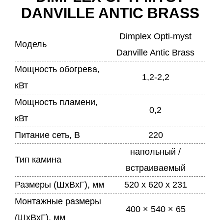
DANVILLE ANTIC BRASS
Dimplex Opti-myst
Модель
Danville Antic Brass
Мощность обогрева,
1,2-2,2
кВт
Мощность пламени,
0,2
кВт
Питание сеть, В
220
напольный /
Тип камина
встраиваемый
Размеры (ШхВхГ), мм
520 x 620 x 231
Монтажные размеры
400 × 540 × 65
(ШхВхГ), мм