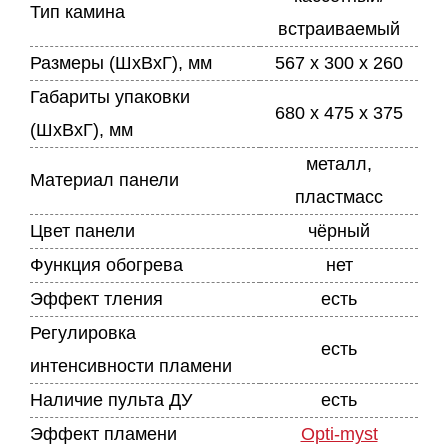
Тип камина
встраиваемый
Размеры (ШхВхГ), мм
567 x 300 x 260
Габариты упаковки
680 x 475 x 375
(ШхВхГ), мм
металл,
Материал панели
пластмасс
Цвет панели
чёрный
Функция обогрева
нет
Эффект тления
есть
Регулировка
есть
интенсивности пламени
Наличие пульта ДУ
есть
Эффект пламени
Opti-myst